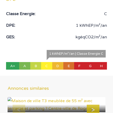
Classe Energie:
C
DPE:
1 kWhEP/m²/an
GES:
kgéqCO2/m²/an
1 kWhEP/m²/an | Classe Energie C
A+
A
B
C
D
E
F
G
H
Annonces similaires