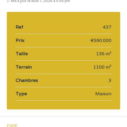
Mis à jour le août 7, 2026 à 5:05 pm
Ref
437
Prix
€590.000
Taille
136 m²
Terrain
1100 m²
Chambres
3
Type
Maison
DPE