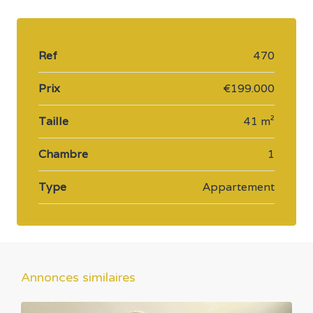
Ref
470
Prix
€199.000
Taille
41 m²
Chambre
1
Type
Appartement
Annonces similaires