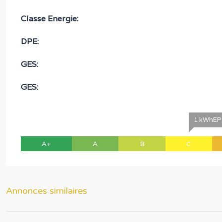
Classe Energie:
DPE:
GES:
GES:
1 kWhEP/
A+
A
B
C
Annonces similaires