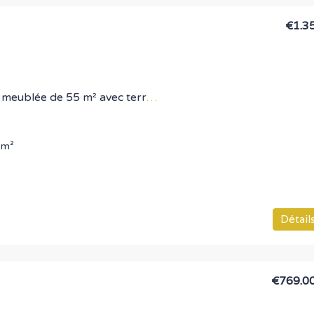
€1.3
Maison de ville T3 meublée de 55 m² avec terrasse et parking ? Centre-ville de Rognac
m²
Détail
€769.0