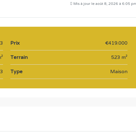
Mis à jour le août 8, 2026 à 6:05 p
23
Prix
€419.000
m²
Terrain
523 m²
3
Type
Maison