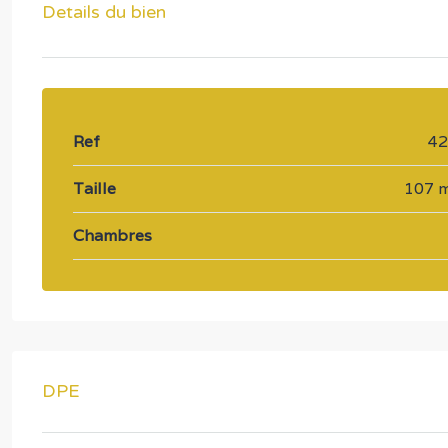
Details du bien
Ref
4
Taille
107 
Chambres
DPE