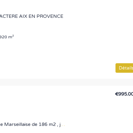
ACTERE AIX EN PROVENCE
920
m²
Détail
€995.0
Maison Bourgeoise Marseillaise de 186 m2 , jardin, piscine.