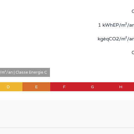
1 kWhEP/m²/a
kgéqCO2/m²/a
m²/an | Classe Energie C
D
E
F
G
H