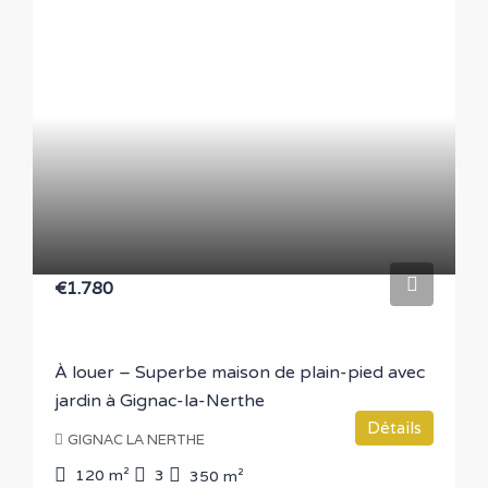
€1.780
À louer – Superbe maison de plain-pied avec
jardin à Gignac-la-Nerthe
Détails
GIGNAC LA NERTHE
120
m²
3
350
m²