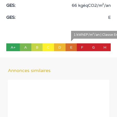
GES:
66 kgéqCO2/m²/an
GES:
E
1 kWhEP/m²/an | Classe E
A+
A
B
C
D
E
F
G
H
Annonces similaires