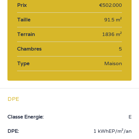
Prix
€502.000
Taille
91.5 m²
Terrain
1836 m²
Chambres
5
Type
Maison
DPE
Classe Energie:
E
DPE:
1 kWhEP/m²/an