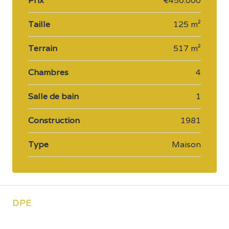
Prix
€450.000
Taille
125 m²
Terrain
517 m²
Chambres
4
Salle de bain
1
Construction
1981
Type
Maison
DPE