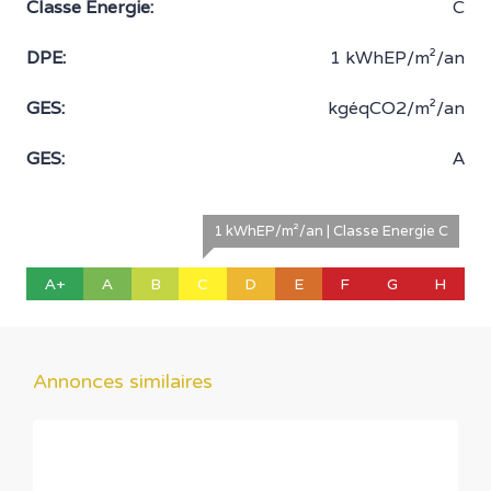
Classe Energie:
C
DPE:
1 kWhEP/m²/an
GES:
kgéqCO2/m²/an
GES:
A
1 kWhEP/m²/an | Classe Energie C
A+
A
B
C
D
E
F
G
H
Annonces similaires