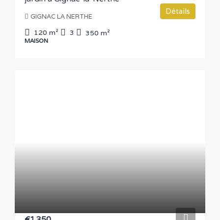
Détails
GIGNAC LA NERTHE
120
m²
3
350
m²
MAISON
€1.350