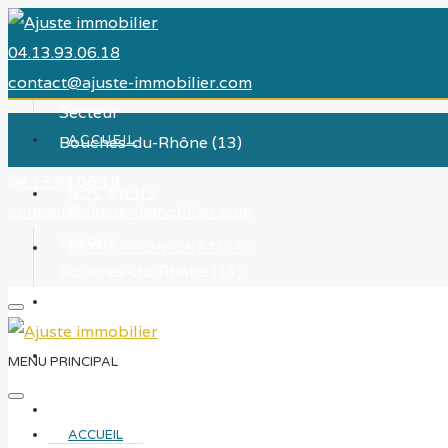
04.13.93.06.18
contact@ajuste-immobilier.com
Secteur
Bouches-du-Rhône (13)
ACCUEIL
04.13.93.06.18
NOS BIENS
contact@ajuste-immobilier.com
Secteur
ESTIMATION GRATUITE
Bouches-du-Rhône (13)
LOCATION
ACTUALITÉS
MENU PRINCIPAL
REJOIGNEZ-NOUS
ACCUEIL