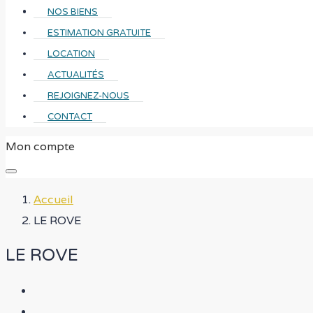
CONTACT
NOS BIENS
ESTIMATION GRATUITE
LOCATION
ACTUALITÉS
REJOIGNEZ-NOUS
CONTACT
Mon compte
Accueil
LE ROVE
LE ROVE