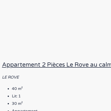
Appartement 2 Pièces Le Rove au cal
LE ROVE
40
m²
Lit:
1
30
m²
Appartement