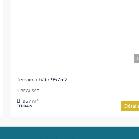
€100.000
Terrain à bâtir 957m2
REGUSSE
957
m²
Détail
TERRAIN